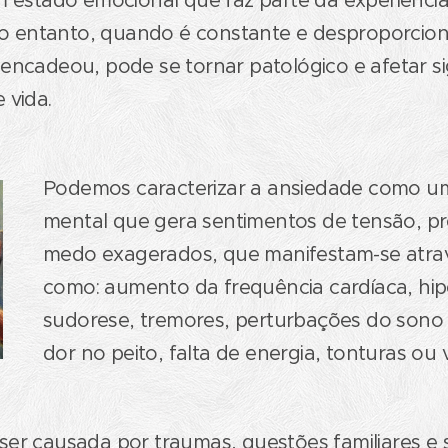
um estado emocional que faz parte da experiênc
 No entanto, quando é constante e desproporcio
encadeou, pode se tornar patológico e afetar si
 vida.
Podemos caracterizar a ansiedade como u
mental que gera sentimentos de tensão, p
medo exagerados, que manifestam-se atra
como: aumento da frequência cardíaca, hip
sudorese, tremores, perturbações do sono
dor no peito, falta de energia, tonturas ou 
er causada por traumas, questões familiares e so