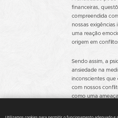
financeiras, quest
compreendida como
nossas exigências
uma reação emocio
origem em conflit
Sendo assim, a ps
ansiedade na medi
inconscientes que 
com nossos confli
como uma ameaça. 
subjacentes que ge
emocional.
Utilizamos cookies para permitir o funcionamento adequado e a