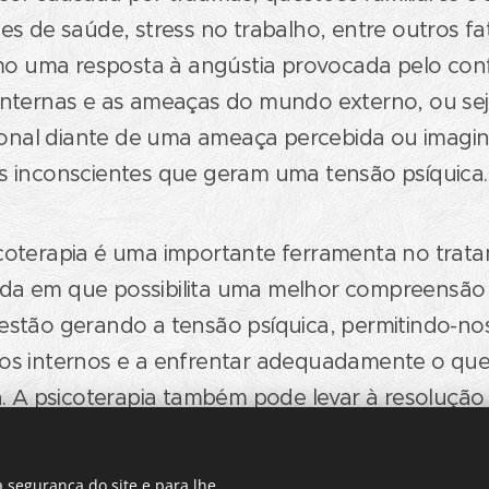
ões de saúde, stress no trabalho, entre outros fa
 uma resposta à angústia provocada pelo confl
 internas e as ameaças do mundo externo, ou se
nal diante de uma ameaça percebida ou imagin
os inconscientes que geram uma tensão psíquica
icoterapia é uma importante ferramenta no trat
da em que possibilita uma melhor compreensão
estão gerando a tensão psíquica, permitindo-nos
tos internos e a enfrentar adequadamente o q
A psicoterapia também pode levar à resolução 
ram a ansiedade, tornando possível a recuperaç
 segurança do site e para lhe