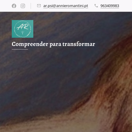
ar.psi@annieromantini.pt
963409983
Compreender para transformar