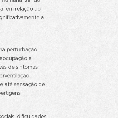
ia humana, sendo
nal em relação ao
gnificativamente a
ma perturbação
reocupação e
vés de sintomas
erventilação,
 e até sensação de
vertigens.
ciais, dificuldades